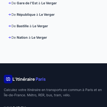
De
Gare de l'Est
à
Le Verger
De
République
à
Le Verger
De
Bastille
à
Le Verger
De
Nation
à
Le Verger
L'Itinéraire
Paris
Calculez votre itinéraire en transports en commun à Paris et en
Île-de-France. Métro, RER, bus, tram, vélo.