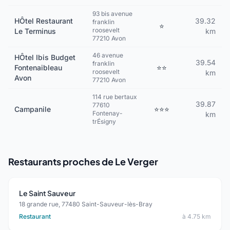
93 bis avenue
HÔtel Restaurant
39.32
franklin
⭐
roosevelt
Le Terminus
km
77210 Avon
46 avenue
HÔtel Ibis Budget
39.54
franklin
Fontenaibleau
⭐⭐
roosevelt
km
Avon
77210 Avon
114 rue bertaux
39.87
77610
Campanile
⭐⭐⭐
Fontenay-
km
trÉsigny
Restaurants proches de Le Verger
Le Saint Sauveur
18 grande rue, 77480 Saint-Sauveur-lès-Bray
Restaurant
à 4.75 km