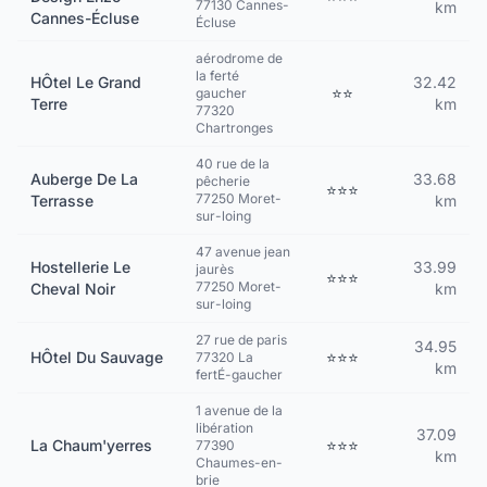
77130 Cannes-
km
Cannes-Écluse
Écluse
aérodrome de
la ferté
HÔtel Le Grand
32.42
⭐⭐
gaucher
Terre
km
77320
Chartronges
40 rue de la
Auberge De La
33.68
pêcherie
⭐⭐⭐
77250 Moret-
Terrasse
km
sur-loing
47 avenue jean
Hostellerie Le
33.99
jaurès
⭐⭐⭐
77250 Moret-
Cheval Noir
km
sur-loing
27 rue de paris
34.95
HÔtel Du Sauvage
⭐⭐⭐
77320 La
km
fertÉ-gaucher
1 avenue de la
libération
37.09
La Chaum'yerres
⭐⭐⭐
77390
km
Chaumes-en-
brie