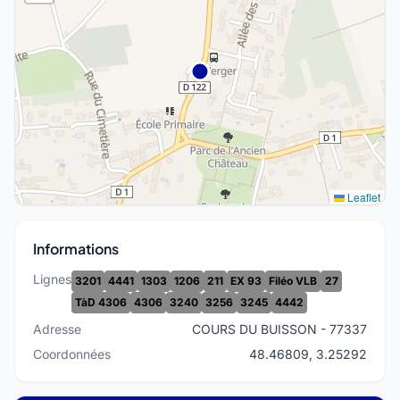
Leaflet
Informations
Lignes
3201
4441
1303
1206
211
EX 93
Filéo VLB
27
TàD 4306
4306
3240
3256
3245
4442
Adresse
COURS DU BUISSON - 77337
Coordonnées
48.46809, 3.25292