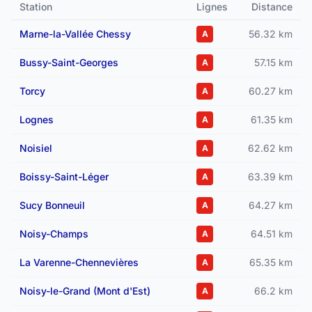
Station
Lignes
Distance
Marne-la-Vallée Chessy
56.32 km
A
Bussy-Saint-Georges
57.15 km
A
Torcy
60.27 km
A
Lognes
61.35 km
A
Noisiel
62.62 km
A
Boissy-Saint-Léger
63.39 km
A
Sucy Bonneuil
64.27 km
A
Noisy-Champs
64.51 km
A
La Varenne-Chennevières
65.35 km
A
Noisy-le-Grand (Mont d'Est)
66.2 km
A