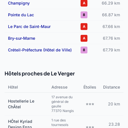
Champigny
66.29 km
A
Pointe du Lac
66.87 km
8
Le Parc de Saint-Maur
67.66 km
A
Bry-sur-Marne
67.76 km
A
Créteil-Préfecture (Hôtel de Ville)
67.79 km
8
Hôtels proches de Le Verger
Hôtel
Adresse
Étoiles
Distance
17 avenue du
Hostellerie Le
général de
⭐⭐⭐
20 km
gaulle
ChÂtel
77370 Nangis
1 rue des
HÔtel Kyriad
23.28
tournesols
Design Enzo
⭐⭐⭐