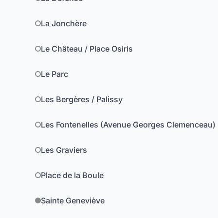
La Jonchère
Le Château / Place Osiris
Le Parc
Les Bergères / Palissy
Les Fontenelles (Avenue Georges Clemenceau)
Les Graviers
Place de la Boule
Sainte Geneviève