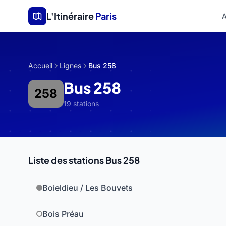
Aller au contenu principal
L'Itinéraire
Paris
A
Accueil
Lignes
Bus 258
Bus 258
258
19 stations
Liste des stations Bus 258
Boieldieu / Les Bouvets
Bois Préau