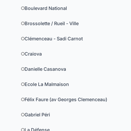
Boulevard National
Brossolette / Rueil - Ville
Clémenceau - Sadi Carnot
Craiova
Danielle Casanova
Ecole La Malmaison
Félix Faure (av Georges Clemenceau)
Gabriel Péri
La Défense