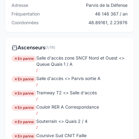
Adresse
Parvis de la Défense
Fréquentation
46 146 367 / an
Coordonnées
48.89161, 2.23976
Ascenseurs
(1/18)
Salle d'accès zone SNCF Nord et Ouest <>
En panne
Queue Quais 1 / A
/
Salle d'accès <> Parvis sortie A
En panne
/
Tramway T2 <> Salle d'accès
En panne
/
Couloir RER A Correspondance
En panne
/
Souterrain <> Quais 2 / 4
En panne
/
Coursive Sud CNIT Faille
En panne