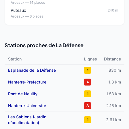
Arceaux — 14 places
Puteaux
240 m
Arceaux — 6 places
Stations proches de La Défense
Station
Lignes
Distance
Esplanade de la Défense
830 m
1
Nanterre-Préfecture
1.3 km
A
Pont de Neuilly
1.53 km
1
Nanterre-Université
2.16 km
A
Les Sablons (Jardin
2.61 km
1
d'acclimatation)