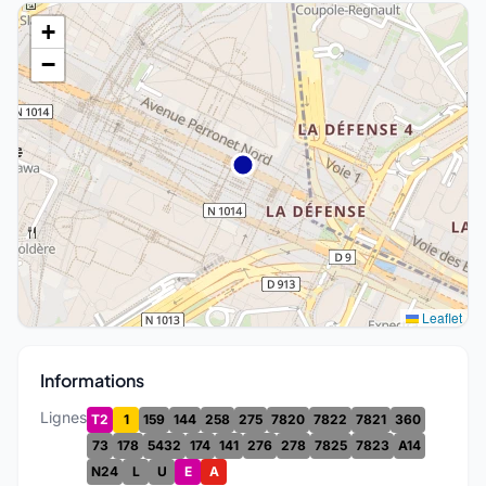
+
−
Leaflet
Informations
Lignes
T2
1
159
144
258
275
7820
7822
7821
360
73
178
5432
174
141
276
278
7825
7823
A14
N24
L
U
E
A