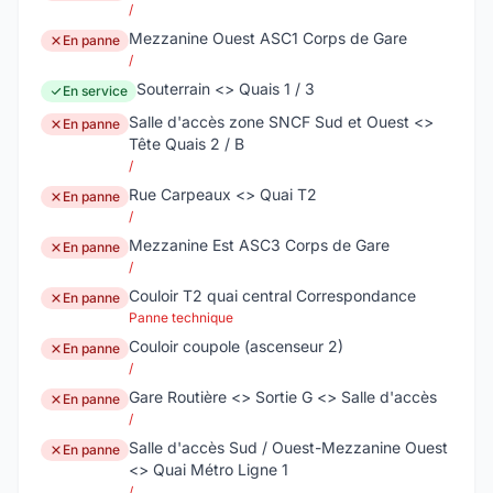
/
Mezzanine Ouest ASC1 Corps de Gare
En panne
/
Souterrain <> Quais 1 / 3
En service
Salle d'accès zone SNCF Sud et Ouest <>
En panne
Tête Quais 2 / B
/
Rue Carpeaux <> Quai T2
En panne
/
Mezzanine Est ASC3 Corps de Gare
En panne
/
Couloir T2 quai central Correspondance
En panne
Panne technique
Couloir coupole (ascenseur 2)
En panne
/
Gare Routière <> Sortie G <> Salle d'accès
En panne
/
Salle d'accès Sud / Ouest-Mezzanine Ouest
En panne
<> Quai Métro Ligne 1
/