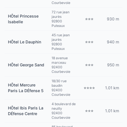
Courbevoie
72 rue jean
HÔtel Princesse
jaurès
⭐⭐⭐
930 m
92800
Isabelle
Puteaux
45 rue jean
jaurès
HÔtel Le Dauphin
⭐⭐⭐
940 m
92800
Puteaux
18 avenue
marceau
HÔtel George Sand
⭐⭐⭐
950 m
92400
Courbevoie
18/30 rue
HÔtel Mercure
baudin
⭐⭐⭐⭐
1.01 km
92400
Paris La DÉfense 5
Courbevoie
4 boulevard de
HÔtel Ibis Paris La
neuilly
⭐⭐⭐
1.01 km
92400
DÉfense Centre
Courbevoie
85 boulevard