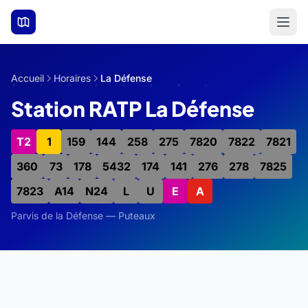
Aller au contenu principal
Accueil
Horaires
La Défense
Station RATP La Défense
T2
1
159
144
258
275
7820
7822
7821
360
73
178
5432
174
141
276
278
7825
7823
A14
N24
L
U
E
A
Parvis de la Défense — Puteaux