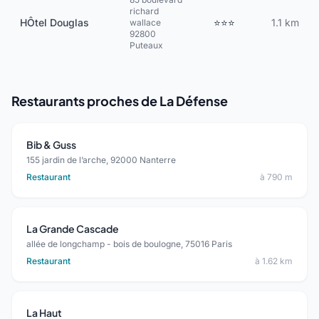
richard
HÔtel Douglas
⭐⭐⭐
1.1 km
wallace
92800
Puteaux
Restaurants proches de La Défense
Bib & Guss
155 jardin de l’arche, 92000 Nanterre
Restaurant
à 790 m
La Grande Cascade
allée de longchamp - bois de boulogne, 75016 Paris
Restaurant
à 1.62 km
La Haut