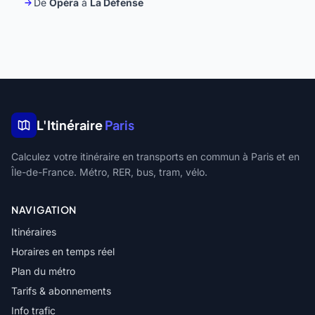
De
Opéra
à
La Défense
L'Itinéraire
Paris
Calculez votre itinéraire en transports en commun à Paris et en
Île-de-France. Métro, RER, bus, tram, vélo.
NAVIGATION
Itinéraires
Horaires en temps réel
Plan du métro
Tarifs & abonnements
Info trafic