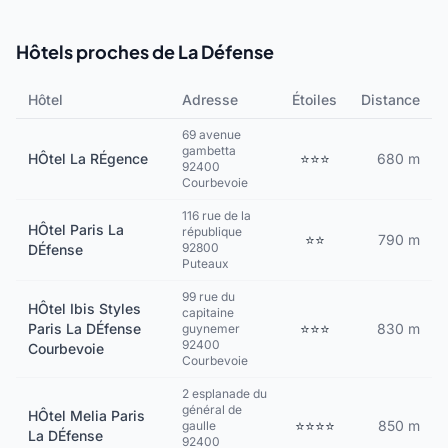
Hôtels proches de La Défense
Hôtel
Adresse
Étoiles
Distance
69 avenue
gambetta
HÔtel La RÉgence
⭐⭐⭐
680 m
92400
Courbevoie
116 rue de la
HÔtel Paris La
république
⭐⭐
790 m
92800
DÉfense
Puteaux
99 rue du
HÔtel Ibis Styles
capitaine
Paris La DÉfense
⭐⭐⭐
830 m
guynemer
92400
Courbevoie
Courbevoie
2 esplanade du
général de
HÔtel Melia Paris
⭐⭐⭐⭐
850 m
gaulle
La DÉfense
92400