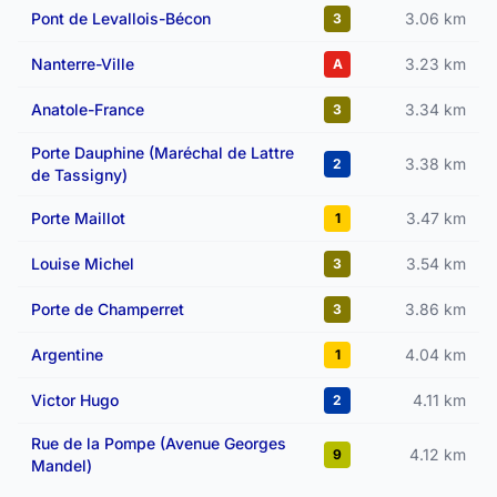
Pont de Levallois-Bécon
3.06 km
3
Nanterre-Ville
3.23 km
A
Anatole-France
3.34 km
3
Porte Dauphine (Maréchal de Lattre
3.38 km
2
de Tassigny)
Porte Maillot
3.47 km
1
Louise Michel
3.54 km
3
Porte de Champerret
3.86 km
3
Argentine
4.04 km
1
Victor Hugo
4.11 km
2
Rue de la Pompe (Avenue Georges
4.12 km
9
Mandel)