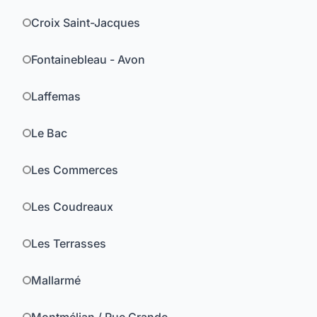
Croix Saint-Jacques
Fontainebleau - Avon
Laffemas
Le Bac
Les Commerces
Les Coudreaux
Les Terrasses
Mallarmé