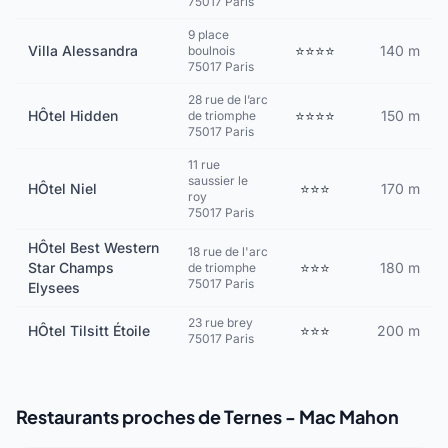
75017 Paris
9 place
Villa Alessandra
⭐⭐⭐⭐
140 m
boulnois
75017 Paris
28 rue de l’arc
HÔtel Hidden
⭐⭐⭐⭐
150 m
de triomphe
75017 Paris
11 rue
saussier le
HÔtel Niel
⭐⭐⭐
170 m
roy
75017 Paris
HÔtel Best Western
18 rue de l'arc
Star Champs
⭐⭐⭐
180 m
de triomphe
75017 Paris
Elysees
23 rue brey
HÔtel Tilsitt Étoile
⭐⭐⭐
200 m
75017 Paris
Restaurants proches de Ternes - Mac Mahon