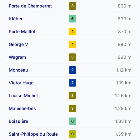
Porte de Champerret
800 m
3
Kléber
830 m
6
Porte Maillot
870 m
1
George V
880 m
1
Wagram
990 m
3
Monceau
1.12 km
2
Victor Hugo
1.19 km
2
Louise Michel
1.26 km
3
Malesherbes
1.29 km
3
Boissière
1.35 km
6
Saint-Philippe du Roule
1.39 km
9