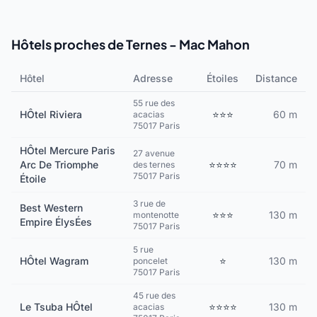
Hôtels proches de Ternes - Mac Mahon
Hôtel
Adresse
Étoiles
Distance
55 rue des
HÔtel Riviera
⭐⭐⭐
60 m
acacias
75017 Paris
HÔtel Mercure Paris
27 avenue
Arc De Triomphe
⭐⭐⭐⭐
70 m
des ternes
75017 Paris
Étoile
3 rue de
Best Western
⭐⭐⭐
130 m
montenotte
Empire ÉlysÉes
75017 Paris
5 rue
HÔtel Wagram
⭐
130 m
poncelet
75017 Paris
45 rue des
Le Tsuba HÔtel
⭐⭐⭐⭐
130 m
acacias