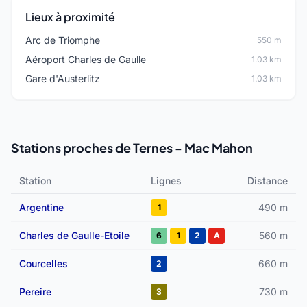
Lieux à proximité
Arc de Triomphe
550 m
Aéroport Charles de Gaulle
1.03 km
Gare d'Austerlitz
1.03 km
Stations proches de Ternes - Mac Mahon
Station
Lignes
Distance
Argentine
490 m
1
Charles de Gaulle-Etoile
560 m
6
1
2
A
Courcelles
660 m
2
Pereire
730 m
3