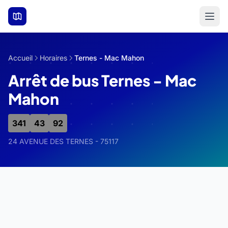
Aller au contenu principal
Accueil
Horaires
Ternes - Mac Mahon
Arrêt de bus Ternes - Mac
Mahon
341
43
92
24 AVENUE DES TERNES - 75117