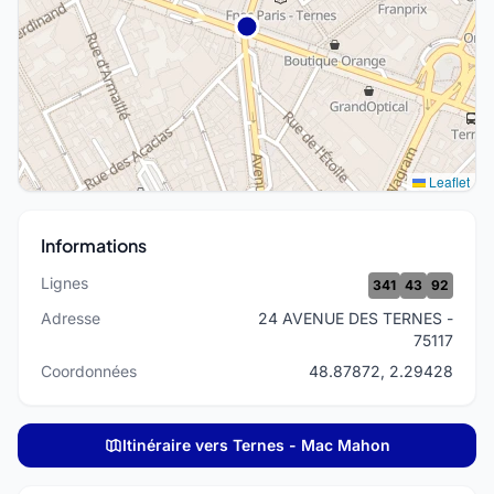
Leaflet
Informations
Lignes
341
43
92
Adresse
24 AVENUE DES TERNES -
75117
Coordonnées
48.87872, 2.29428
Itinéraire vers Ternes - Mac Mahon